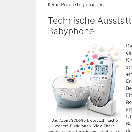
Keine Produkte gefunden.
Technische Ausstat
Babyphone
Da
ei
Ki
st
er
En
Be
El
Re
Fr
Üb
Das Avent SCD580 bietet zahlreiche
Bä
weitere Funktionen. Viele Eltern
da
werden diese Funktionen vielleicht nie