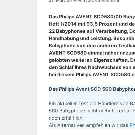
22. März 2014
von
Andrea Hoffmann
Das Philips AVENT SCD580/00 Babyp
Heft 1/2014 mit 93,5 Prozent und d
22 Babyphones auf Verarbeitung, D
Handhabung und Leistung. Besonder
Babyphone von den anderen Testkan
AVENT SCD580 einmal näher anzusch
gelobten weiteren Eigenschaften. De
den Schlaf ihres Nachwuchses von 
bei diesem Philips AVENT SCD580 ei
Das Philips Avent SCD 560 Babyphone 
Ein aktueller Test bei Händlern von 
560 Babyphone nicht mehr lieferbar i
noch erhältlich.
Als Alternativen empfehlen wir das
Ph