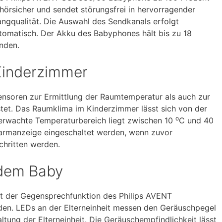
hörsicher und sendet störungsfrei in hervorragender
angqualität. Die Auswahl des Sendkanals erfolgt
tomatisch. Der Akku des Babyphones hält bis zu 18
unden.
Kinderzimmer
soren zur Ermittlung der Raumtemperatur als auch zur
stet. Das Raumklima im Kinderzimmer lässt sich von der
berwachte Temperaturbereich liegt zwischen 10 ⁰C und 40
larmanzeige eingeschaltet werden, wenn zuvor
chritten werden.
dem Baby
it der Gegensprechfunktion des Philips AVENT
n. LEDs an der Elterneinheit messen den Geräuschpegel
ung der Elterneinheit. Die Geräuschempfindlichkeit lässt