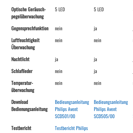
Optische Geräusch-
5 LED
5 LED
pegelüberwachung
Gegensprechfunktion
nein
ja
Luftfeuchtigkeit
nein
nein
Überwachung
Nachtlicht
ja
ja
Schlaflieder
nein
ja
Temperatur-
nein
nein
überwachung
Download
Bedieungsanleitung
Bedieungsanleitung
Bedienungsanleitung
Philips Avent
Philips Avent
SCD501/00
SCD505/00
Testbericht
Testbericht Philips