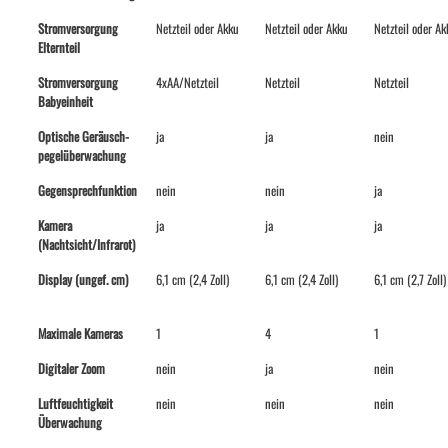
Stromversorgung
Netzteil oder Akku
Netzteil oder Akku
Netzteil oder Ak
Elternteil
Stromversorgung
4xAA/Netzteil
Netzteil
Netzteil
Babyeinheit
Optische Geräusch-
ja
ja
nein
pegelüberwachung
Gegensprechfunktion
nein
nein
ja
Kamera
ja
ja
ja
(Nachtsicht/Infrarot)
Display (ungef. cm)
6,1 cm (2,4 Zoll)
6,1 cm (2,4 Zoll)
6,1 cm (2,7 Zoll)
Maximale Kameras
1
4
1
Digitaler Zoom
nein
ja
nein
Luftfeuchtigkeit
nein
nein
nein
Überwachung