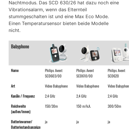
Nachtmodus. Das SCD 630/26 hat dazu noch eine
Vibrationsalarm, wenn das Elternteil
stummgeschalten ist und eine Max Eco Mode.
Einen Temperatursensor bieten beide Modelle
nicht.
Babyphone
Name
Philips Avent
Philips Avent
Philips Avent
SCD603/00
SCD610/00
SCD620
Art
Video Babyphone
Video Babyphone
Video Babyphon
Kanäle / Frequenz
2,4 GHz
2,4 GHz
2,4 GHz
Reichweite
150/30m
150 m/k.A.
300/50m
(außen/innen)
Batteriewarner/
ja
ja
ja
Batteriestandsanzeige