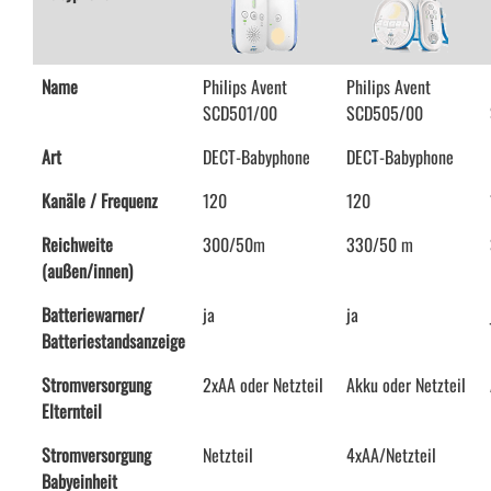
Name
Philips Avent
Philips Avent
SCD501/00
SCD505/00
Art
DECT-Babyphone
DECT-Babyphone
Kanäle / Frequenz
120
120
Reichweite
300/50m
330/50 m
(außen/innen)
Batteriewarner/
ja
ja
Batteriestandsanzeige
Stromversorgung
2xAA oder Netzteil
Akku oder Netzteil
Elternteil
Stromversorgung
Netzteil
4xAA/Netzteil
Babyeinheit