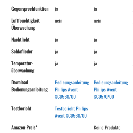
Gegensprechfunktion
ja
ja
Luftfeuchtigkeit
nein
nein
Überwachung
Nachtlicht
ja
ja
Schlaflieder
ja
ja
Temperatur-
ja
ja
überwachung
Download
Bedieungsanleitung
Bedieungsanleitung
Bedienungsanleitung
Philips Avent
Philips Avent
SCD560/00
SCD570/00
Testbericht
Testbericht Philips
Avent SCD560/00
Amazon-Preis*
Keine Produkte