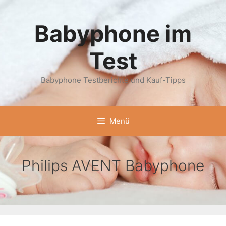
Zum
Inhalt
Babyphone im
springen
Test
Babyphone Testberichte und Kauf-Tipps
Menü
Philips AVENT Babyphone