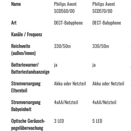
Name
Philips Avent
Philips Avent
SCD560/00
SCD570/00
Art
DECT-Babyphone
DECT-Babyphone
Kanäle / Frequenz
Reichweite
330/50m
330/50m
(außen/innen)
Batteriewarner/
ja
ja
Batteriestandsanzeige
Stromversorgung
Akku oder Netzteil
Akku oder Netzteil
Elternteil
Stromversorgung
4xAA/Netzteil
4xAA/Netzteil
Babyeinheit
Optische Geräusch-
3 LED
5 LED
pegelüberwachung