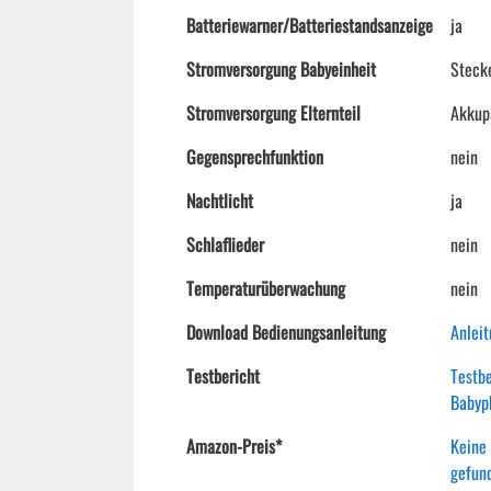
Batteriewarner/Batteriestandsanzeige
ja
Stromversorgung Babyeinheit
Stecke
Stromversorgung Elternteil
Akkupa
Gegensprechfunktion
nein
Nachtlicht
ja
Schlaflieder
nein
Temperaturüberwachung
nein
Download Bedienungsanleitung
Anleit
Testbericht
Testbe
Babyp
Amazon-Preis*
Keine
gefun