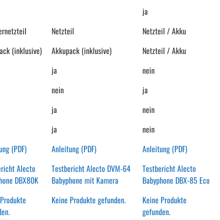
ja
rnetzteil
Netzteil
Netzteil / Akku
ck (inklusive)
Akkupack (inklusive)
Netzteil / Akku
ja
nein
nein
ja
ja
nein
ja
nein
ung (PDF)
Anleitung (PDF)
Anleitung (PDF)
richt Alecto
Testbericht Alecto DVM-64
Testbericht Alecto
hone DBX80K
Babyphone mit Kamera
Babyphone DBX-85 Eco
 Produkte
Keine Produkte gefunden.
Keine Produkte
den.
gefunden.