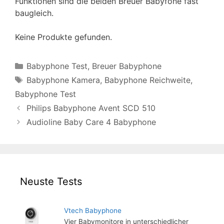
Funktionen sind die beiden Breuer Babyfone fast
baugleich.
Keine Produkte gefunden.
Kategorien
Babyphone Test
,
Breuer Babyphone
Schlagwörter
Babyphone Kamera
,
Babyphone Reichweite
,
Babyphone Test
Philips Babyphone Avent SCD 510
Audioline Baby Care 4 Babyphone
Neuste Tests
Vtech Babyphone
Vier Babymonitore in unterschiedlicher