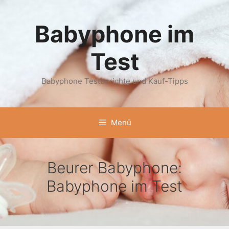
Zum
Inhalt
Babyphone im
springen
Test
Babyphone Testberichte und Kauf-Tipps
Menü
Beurer Babyphone:
Babyphone im Test